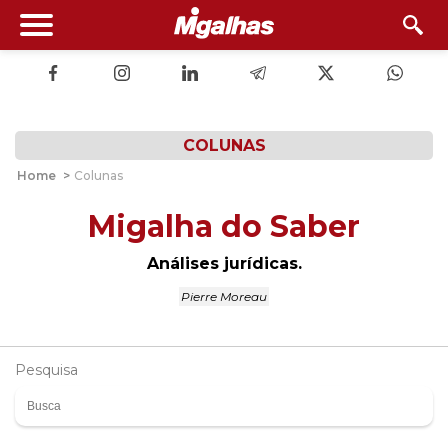
COLUNAS
Home
>
Colunas
Migalha do Saber
Análises jurídicas.
Pierre Moreau
Pesquisa