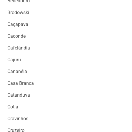
Bebedouro
CENTRAL
DO
Brodowski
MIGALHEIRO
Caçapava
CADASTRE-
SE
Caconde
FALE
Cafelândia
CONOSCO
Cajuru
APOIADORES
Cananéia
Casa Branca
FOMENTADORES
Catanduva
Cotia
Cravinhos
Cruzeiro