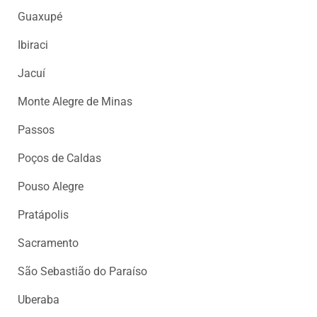
DOS
Guaxupé
LEITORES
Ibiraci
AGENDA
Jacuí
MERCADO
DE
Monte Alegre de Minas
TRABALHO
Passos
WEBINAR
Poços de Caldas
TV
MIGALHAS
Pouso Alegre
QUEM
Pratápolis
SOMOS
Sacramento
SERVIÇOS
São Sebastião do Paraíso
AUTOR
Uberaba
MIGALHAS