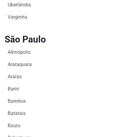
Uberlândia
FAÇA
SEU
Varginha
WEBINAR
ACADEMIA
São Paulo
MIGALHAS
EVENTOS
Altinópolis
MIGALHAS
Araraquara
CORRESPONDENTES
CATÁLOGO
Araras
DE
Bariri
ESCRITÓRIOS
PRECATÓRIOS
Barretos
LIVRARIA
Batatais
Bauru
MIGALHEIRO