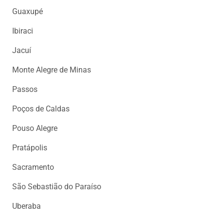
DOS
Guaxupé
LEITORES
Ibiraci
AGENDA
Jacuí
MERCADO
DE
Monte Alegre de Minas
TRABALHO
Passos
WEBINAR
Poços de Caldas
TV
MIGALHAS
Pouso Alegre
QUEM
Pratápolis
SOMOS
Sacramento
SERVIÇOS
São Sebastião do Paraíso
AUTOR
Uberaba
MIGALHAS