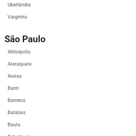
Uberlândia
FAÇA
SEU
Varginha
WEBINAR
ACADEMIA
São Paulo
MIGALHAS
EVENTOS
Altinópolis
MIGALHAS
Araraquara
CORRESPONDENTES
CATÁLOGO
Araras
DE
Bariri
ESCRITÓRIOS
PRECATÓRIOS
Barretos
LIVRARIA
Batatais
Bauru
MIGALHEIRO