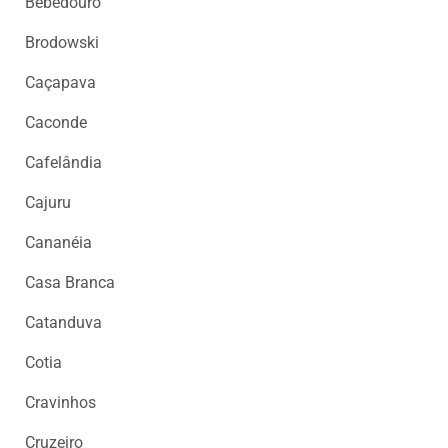
Bebedouro
CENTRAL
DO
Brodowski
MIGALHEIRO
Caçapava
CADASTRE-
SE
Caconde
FALE
Cafelândia
CONOSCO
Cajuru
APOIADORES
Cananéia
Casa Branca
FOMENTADORES
Catanduva
Cotia
Cravinhos
Cruzeiro