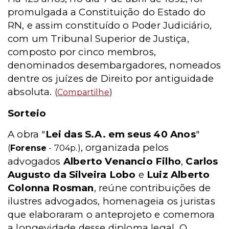
promulgada a Constituição do Estado do
RN, e assim constituído o Poder Judiciário,
com um Tribunal Superior de Justiça,
composto por cinco membros,
denominados desembargadores, nomeados
dentre os juízes de Direito por antiguidade
absoluta.
(
Compartilhe
)
Sorteio
A obra "
Lei das S.A. em seus 40 Anos
"
, organizada pelos
(
Forense
- 704p.)
advogados
Alberto Venancio Filho
,
Carlos
Augusto da Silveira Lobo
e
Luiz Alberto
Colonna Rosman
, reúne contribuições de
ilustres advogados, homenageia os juristas
que elaboraram o anteprojeto e comemora
a longevidade desse diploma legal. O