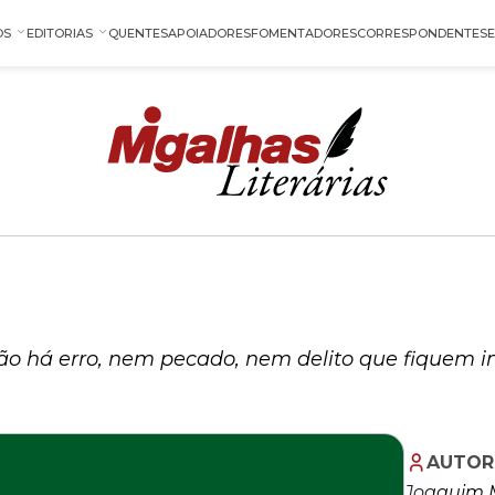
OS
EDITORIAS
QUENTES
APOIADORES
FOMENTADORES
CORRESPONDENTES
ão há erro, nem pecado, nem delito que fiquem 
AUTOR
Joaquim 