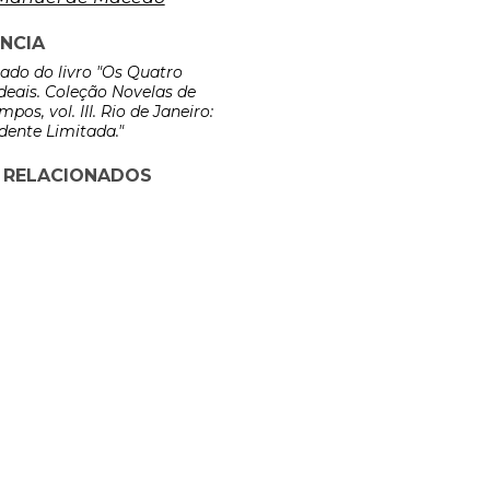
NCIA
rado do livro "Os Quatro
eais. Coleção Novelas de
pos, vol. III. Rio de Janeiro:
dente Limitada."
 RELACIONADOS