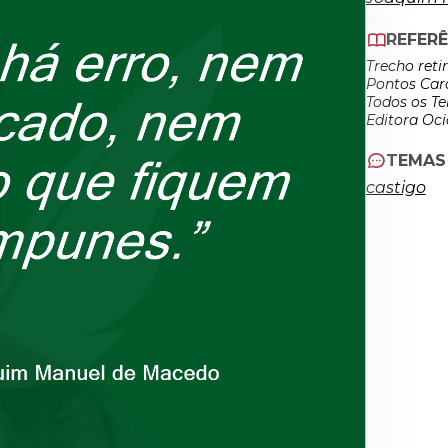
REFERÊ
Trecho reti
Pontos Card
Todos os Tem
Editora Oci
TEMAS
castigo