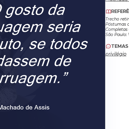
REFERÊ
Trecho reti
Póstumas d
Completas d
São Paulo: W
TEMAS
privilégio