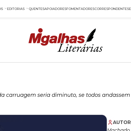
OS
EDITORIAS
QUENTES
APOIADORES
FOMENTADORES
CORRESPONDENTES
da carruagem seria diminuto, se todos andassem
AUTOR
Machado d