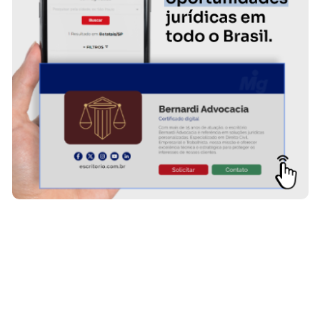
Fórum Delivery
www.forumdelivery.com.br
Desde 2011 fazendo escritórios de advocacia atuarem em qualquer
comarca do Brasil sem gerenciar um único correspondente. A
Fórum Delivery assume a operação inteira: contratação,
acompanhamento, comprovante e fatura única. +7.000
correspondentes, 27 estados, +50 mil audiências realizadas. Você
cuida...
SAIBA MAIS SOBRE O ESCRITÓRIO