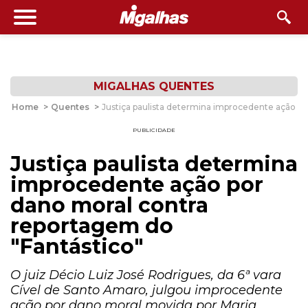
MIGALHAS QUENTES
Home
>
Quentes
>
Justiça paulista determina improcedente ação po
PUBLICIDADE
Justiça paulista determina
improcedente ação por
dano moral contra
reportagem do
"Fantástico"
O juiz Décio Luiz José Rodrigues, da 6ª vara
Cível de Santo Amaro, julgou improcedente
ação por dano moral movida por Maria