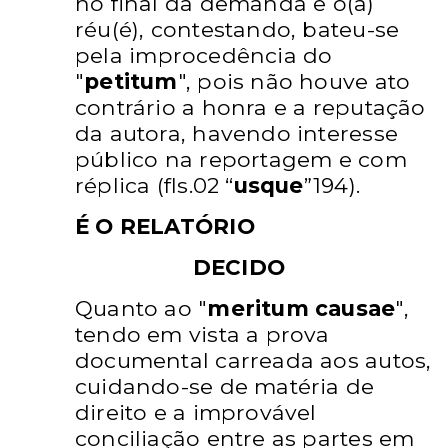
no final da demanda e o(a)
réu(é), contestando, bateu-se
pela
improcedência do
"
petitum
", pois não houve ato
contrário a
honra e a reputação
da autora, havendo interesse
público na
reportagem e com
réplica (fls.02 “
usque
”194).
É O RELATÓRIO
DECIDO
Quanto ao "
meritum causae
",
tendo em
vista a prova
documental carreada aos autos,
cuidando-se de
matéria de
direito e a improvável
conciliação entre as partes
em