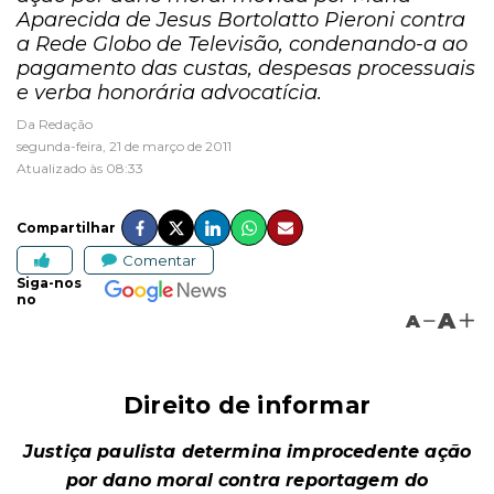
Aparecida de Jesus Bortolatto Pieroni contra
a Rede Globo de Televisão, condenando-a ao
pagamento das custas, despesas processuais
e verba honorária advocatícia.
Da Redação
segunda-feira, 21 de março de 2011
Atualizado às 08:33
Compartilhar
Comentar
Siga-nos
no
A
A
Direito de informar
Justiça paulista determina improcedente ação
por dano moral contra reportagem do