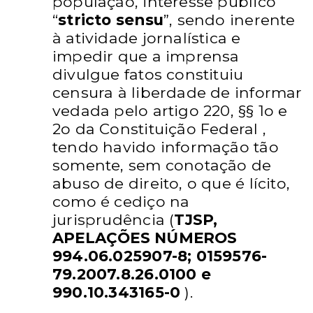
população,
interesse público
“
stricto sensu
”, sendo inerente
à atividade
jornalística e
impedir que a imprensa
divulgue fatos constituiu
censura à liberdade de informar
vedada pelo artigo 220, §§ 1o
e
2o da Constituição Federal ,
tendo havido informação tão
somente, sem conotação de
abuso de direito, o que é lícito,
como é cediço na
jurisprudência (
TJSP,
APELAÇÕES NÚMEROS
994.06.025907-8; 0159576-
79.2007.8.26.0100
e
990.10.343165-0
).