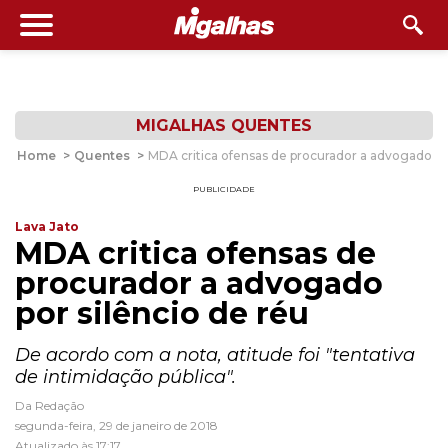
MIGALHAS QUENTES
Home
>
Quentes
>
MDA critica ofensas de procurador a advogado por
PUBLICIDADE
Lava Jato
MDA critica ofensas de
procurador a advogado
por silêncio de réu
De acordo com a nota, atitude foi "tentativa
de intimidação pública".
Da Redação
segunda-feira, 29 de janeiro de 2018
Atualizado às 17:17