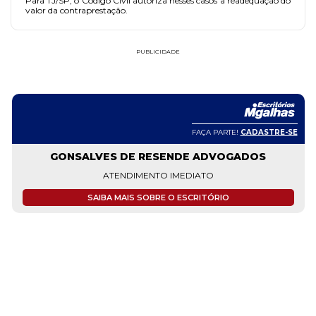
Para TJ/SP, o Código Civil autoriza nesses casos a readequação do
valor da contraprestação.
PUBLICIDADE
FAÇA PARTE!
CADASTRE-SE
GONSALVES DE RESENDE ADVOGADOS
ATENDIMENTO IMEDIATO
SAIBA MAIS SOBRE O ESCRITÓRIO