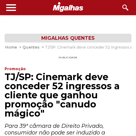
MIGALHAS QUENTES
Home
>
Quentes
>
TJ/SP: Cinemark deve conceder 52 ingressos a 
PUBLICIDADE
Promoção
TJ/SP: Cinemark deve
conceder 52 ingressos a
cliente que ganhou
promoção "canudo
mágico"
Para 39ª câmara de Direito Privado,
consumidor não pode ser induzido a