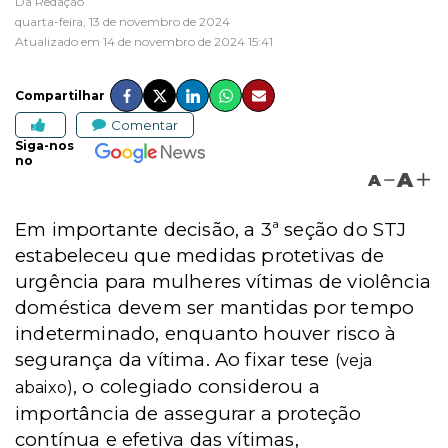
Da Redação
quarta-feira, 13 de novembro de 2024
Atualizado em 14 de novembro de 2024 15:41
Compartilhar
Comentar
Siga-nos
no
A
A
Em importante decisão, a 3ª seção do STJ
estabeleceu que medidas protetivas de
urgência para mulheres vítimas de violência
doméstica devem ser mantidas por tempo
indeterminado, enquanto houver risco à
segurança da vítima. Ao fixar tese
(veja
, o colegiado considerou a
abaixo)
importância de assegurar a proteção
contínua e efetiva das vítimas,