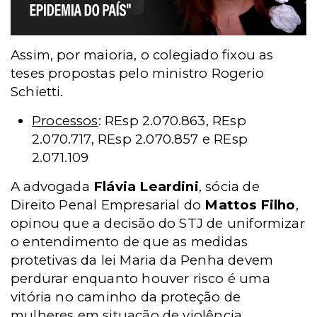
Assim, por maioria, o colegiado fixou as
teses propostas pelo ministro Rogerio
Schietti.
Processos
: REsp 2.070.863, REsp
2.070.717, REsp 2.070.857 e REsp
2.071.109
A advogada
Flávia Leardini
, sócia de
Direito Penal Empresarial do
Mattos Filho
,
opinou que a
decisão do STJ de uniformizar
o entendimento de que as medidas
protetivas da lei Maria da Penha devem
perdurar enquanto houver risco é uma
vitória no caminho da proteção de
mulheres em situação de violência