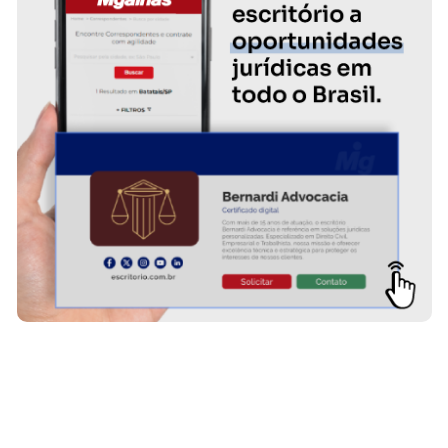
OLIVEIRA & ARAUJO SOCIEDADE DE
ADVOGADOS
www.oliveiraearaujo.com.br
OLIVEIRA & ARAUJO SOCIEDADE DE ADVOGADOS O Oliveira &
Araújo Sociedade de Advogados, é um moderno escritório de
advocacia privada e consultoria jurídica registrado na OAB/MG sob
o número 3.549, e que se dedica há cerca de 15 anos, principalmente
à administração de contencioso de massa...
SAIBA MAIS SOBRE O ESCRITÓRIO