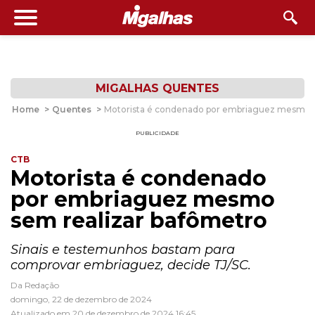
MIGALHAS QUENTES
Home
>
Quentes
>
Motorista é condenado por embriaguez mesmo s
PUBLICIDADE
CTB
Motorista é condenado
por embriaguez mesmo
sem realizar bafômetro
Sinais e testemunhos bastam para
comprovar embriaguez, decide TJ/SC.
Da Redação
domingo, 22 de dezembro de 2024
Atualizado em 20 de dezembro de 2024 16:45