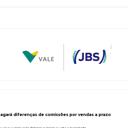
pagará diferenças de comissões por vendas a prazo
u que a regra não distingue preço à vista e parcelado.