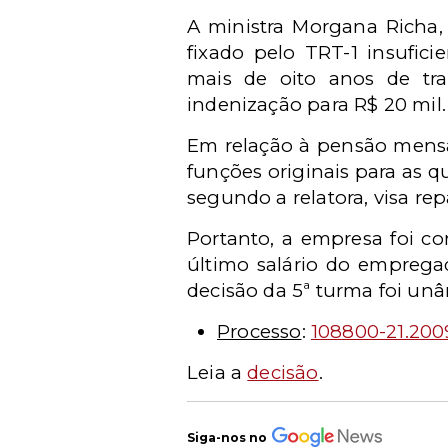
A ministra Morgana Richa, 
fixado pelo TRT-1 insufici
mais de oito anos de tr
indenização para R$ 20 mil.
Em relação à pensão mensa
funções originais para as q
segundo a relatora, visa rep
Portanto, a empresa foi c
último salário do emprega
decisão da 5ª turma foi un
Processo
:
108800-21.200
Leia a
decisão
.
Siga-nos no