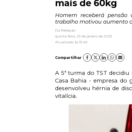
mais de 60kg
Homem receberá pensão vit
trabalho motivou aumento 
Da Redação
quinta-feira, 23 de janeiro de 2025
Atualizado às 15:46
Compartilhar
A 5ª turma do TST decidiu
Casa Bahia - empresa do g
desenvolveu hérnia de disc
vitalícia.