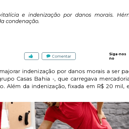
alícia e indenização por danos morais. Hér
da condenação.
Siga-nos
Comentar
no
 majorar indenização por danos morais a ser p
rupo Casas Bahia -, que carregava mercadori
o. Além da indenização, fixada em R$ 20 mil,