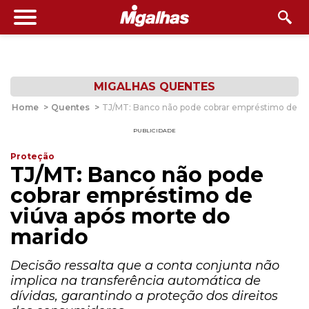
MIGALHAS QUENTES
Home
>
Quentes
>
TJ/MT: Banco não pode cobrar empréstimo de vi
PUBLICIDADE
Proteção
TJ/MT: Banco não pode
cobrar empréstimo de
viúva após morte do
marido
Decisão ressalta que a conta conjunta não
implica na transferência automática de
dívidas, garantindo a proteção dos direitos