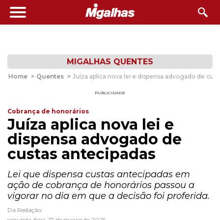
MIGALHAS QUENTES
Home
>
Quentes
>
Juíza aplica nova lei e dispensa advogado de cus
PUBLICIDADE
Cobrança de honorários
Juíza aplica nova lei e
dispensa advogado de
custas antecipadas
Lei que dispensa custas antecipadas em
ação de cobrança de honorários passou a
vigorar no dia em que a decisão foi proferida.
Da Redação
segunda-feira, 17 de março de 2025