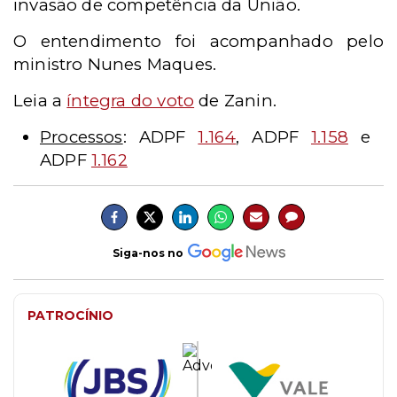
invasão de competência da União.
O entendimento foi acompanhado pelo
ministro Nunes Maques.
Leia a
íntegra do voto
de Zanin.
Processos
: ADPF
1.164
, ADPF
1.158
e
ADPF
1.162
Siga-nos no
PATROCÍNIO