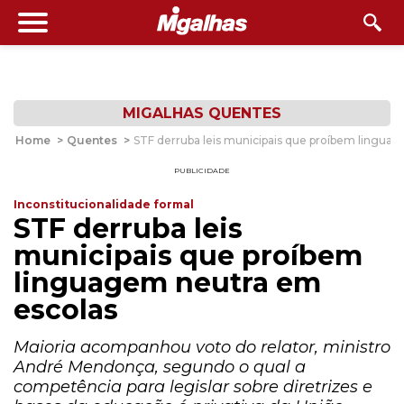
MIGALHAS QUENTES
Home
>
Quentes
>
STF derruba leis municipais que proíbem lingua
PUBLICIDADE
Inconstitucionalidade formal
STF derruba leis
municipais que proíbem
linguagem neutra em
escolas
Maioria acompanhou voto do relator, ministro
André Mendonça, segundo o qual a
competência para legislar sobre diretrizes e