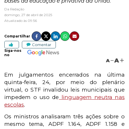
bases da educação é privativa da União.
Da Redação
domingo, 27 de abril de 2025
Atualizado às 09:56
Compartilhar
Comentar
Siga-nos
no
A
A
Em julgamentos encerrados na última
quinta-feira, 24, por meio do plenário
virtual, o STF invalidou leis municipais que
impedem o uso de
linguagem neutra nas
escolas
.
Os ministros analisaram três ações sobre o
mesmo tema, ADPF 1.164, ADPF 1.158 e