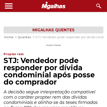
MIGALHAS QUENTES
Home
>
Quentes
>
STJ: Vendedor pode responder por dívida condom
PUBLICIDADE
Propter rem
STJ: Vendedor pode
responder por dívida
condominial após posse
do comprador
A decisão segue interpretação compatível
com o caráter propter rem das dívidas
condominiais e alinha-se às teses firmadas