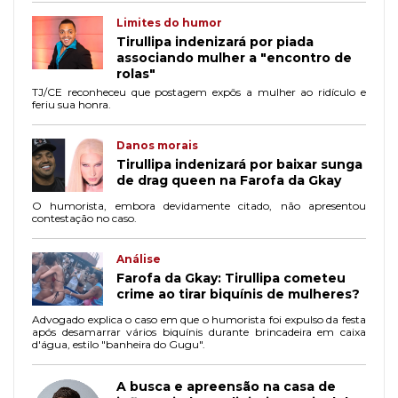
Limites do humor
Tirullipa indenizará por piada
associando mulher a "encontro de
rolas"
TJ/CE reconheceu que postagem expôs a mulher ao ridículo e
feriu sua honra.
Danos morais
Tirullipa indenizará por baixar sunga
de drag queen na Farofa da Gkay
O humorista, embora devidamente citado, não apresentou
contestação no caso.
Análise
Farofa da Gkay: Tirullipa cometeu
crime ao tirar biquínis de mulheres?
Advogado explica o caso em que o humorista foi expulso da festa
após desamarrar vários biquínis durante brincadeira em caixa
d'água, estilo "banheira do Gugu".
A busca e apreensão na casa de