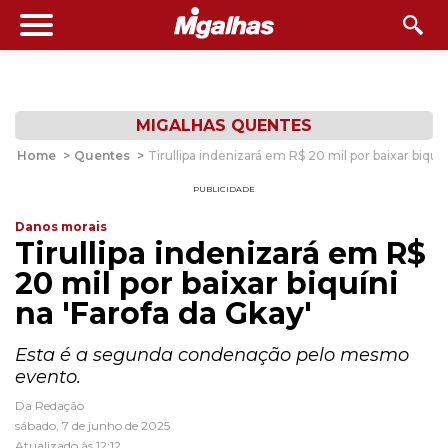
MIGALHAS QUENTES
Home
>
Quentes
>
Tirullipa indenizará em R$ 20 mil por baixar biquín
PUBLICIDADE
Danos morais
Tirullipa indenizará em R$
20 mil por baixar biquíni
na 'Farofa da Gkay'
Esta é a segunda condenação pelo mesmo
evento.
Da Redação
sábado, 7 de junho de 2025
Atualizado às 12:12