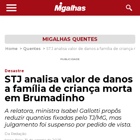
MIGALHAS QUENTES
Home
>
Quentes
>
STJ analisa valor de danos a família de criança
PUBLICIDADE
Desastre
STJ analisa valor de danos
a família de criança morta
em Brumadinho
A relatora, ministra Isabel Gallotti propôs
reduzir quantias fixadas pelo TJ/MG, mas
julgamento foi suspenso por pedido de vista.
Da Redação
terça-feira, 19 de agosto de 2025