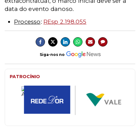
extracontratual, o marco inicial deve ser a
data do evento danoso.
Processo
:
REsp 2.198.055
Siga-nos no
PATROCÍNIO