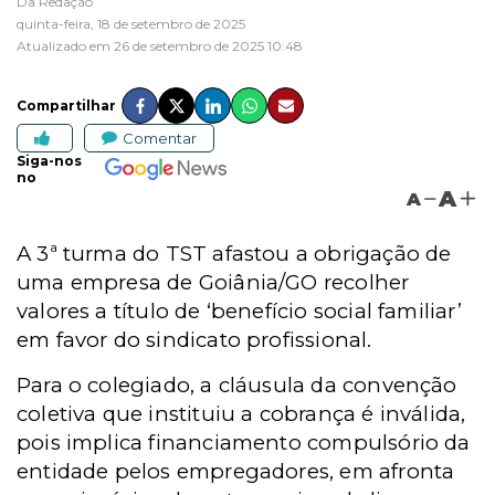
Da Redação
quinta-feira, 18 de setembro de 2025
Atualizado em 26 de setembro de 2025 10:48
Compartilhar
Comentar
Siga-nos
no
A
A
A 3ª turma do TST afastou a obrigação de
uma empresa de Goiânia/GO recolher
valores a título de ‘benefício social familiar’
em favor do sindicato profissional.
Para o colegiado, a cláusula da convenção
coletiva que instituiu a cobrança é inválida,
pois implica financiamento compulsório da
entidade pelos empregadores, em afronta