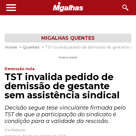
MIGALHAS QUENTES
Home
>
Quentes
>
TST invalida pedido de demissão de gestante sem 
PUBLICIDADE
Demissão nula
TST invalida pedido de
demissão de gestante
sem assistência sindical
Decisão segue tese vinculante firmada pelo
TST de que a participação do sindicato é
condição para a validade da rescisão.
Da Redação
domingo, 30 de novembro de 2025