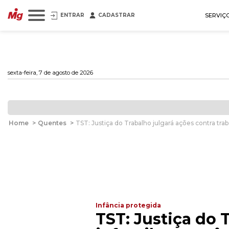
ENTRAR
CADASTRAR
SERVIÇ
sexta-feira, 7 de agosto de 2026
Home
>
Quentes
>
TST: Justiça do Trabalho julgará ações contra tra
Infância protegida
TST: Justiça do 