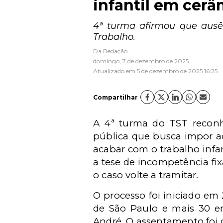
infantil em cerâ
4ª turma afirmou que ausê
Trabalho.
Da Redação
domingo, 7 de dezembro de 2025
Atualizado em 5 de dezembro de 2025 16:25
Compartilhar
A 4ª turma do TST reconh
pública que busca impor ao
acabar com o trabalho infa
a tese de incompetência fi
o caso volte a tramitar.
O processo foi iniciado e
de São Paulo e mais 30 e
André. O assentamento foi 