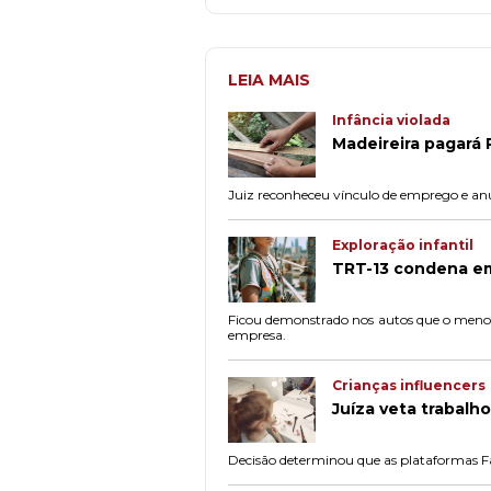
LEIA MAIS
Infância violada
Madeireira pagará R
Juiz reconheceu vínculo de emprego e anu
Exploração infantil
TRT-13 condena emp
Ficou demonstrado nos autos que o menor 
empresa.
Crianças influencers
Juíza veta trabalh
Decisão determinou que as plataformas Fa