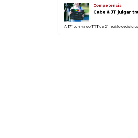
Competência
Cabe à JT julgar t
A 17ª turma do TRT da 2ª região decidiu q