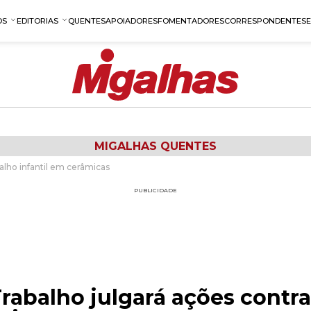
OS
EDITORIAS
QUENTES
APOIADORES
FOMENTADORES
CORRESPONDENTES
MIGALHAS QUENTES
balho infantil em cerâmicas
PUBLICIDADE
Trabalho julgará ações contra