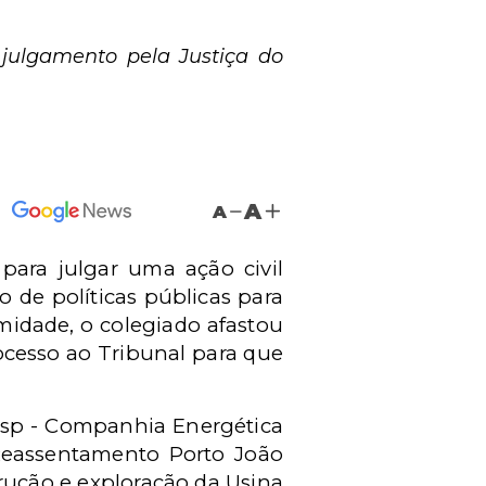
julgamento pela Justiça do
A
A
ara julgar uma ação civil
 de políticas públicas para
midade, o colegiado afastou
ocesso ao Tribunal para que
sp -
Companhia Energética
Reassentamento Porto João
rução e exploração da Usina