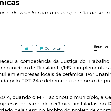
micas
ncia de vínculo com o município não afasta o 
Siga-nos
Comentar
no
eceu a competência da Justiça do Trabalho p
 município de Brasilândia/MS a implementação
ntil em empresas locais de cerâmica. Por unani
xada pelo TRT-24 e determinou o retorno do pr
m 2014, quando o MPT acionou o município, a
Ce
mpresas do ramo de cerâmica instaladas no 
criado pela Cesp no âmbito do projeto de const