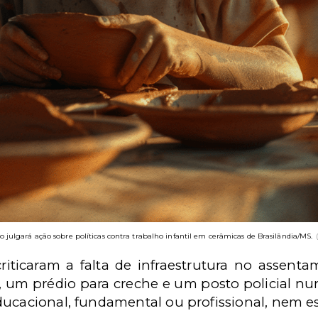
o julgará ação sobre políticas contra trabalho infantil em cerâmicas de Brasilândia/MS.
criticaram a falta de infraestrutura no assen
l, um prédio para creche e um posto policial n
ucacional, fundamental ou profissional, nem es