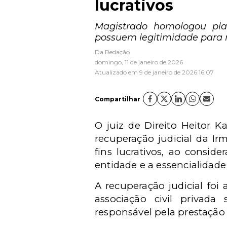
lucrativos
Magistrado homologou plan
possuem legitimidade para r
Da Redação
domingo, 11 de janeiro de 2026
Atualizado em 9 de janeiro de 2026 16:07
Compartilhar
O juiz de Direito Heitor 
recuperação judicial da I
fins lucrativos, ao consid
entidade e a essencialidad
A recuperação judicial foi
associação civil privada
responsável pela prestação 