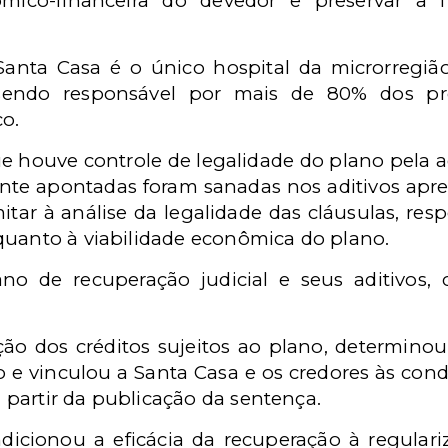
mico-financeira do devedor e preservar a f
anta Casa é o único hospital da microrregi
sendo responsável por mais de 80% dos pr
co.
e houve controle de legalidade do plano pela ad
mente apontadas foram sanadas nos aditivos apre
mitar à análise da legalidade das cláusulas, re
quanto à viabilidade econômica do plano.
no de recuperação judicial e seus aditivos,
ção dos créditos sujeitos ao plano, determino
o e vinculou a Santa Casa e os credores às con
partir da publicação da sentença.
cionou a eficácia da recuperação à regulariz