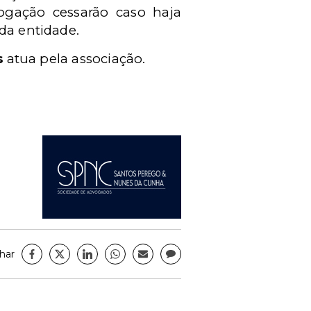
logação cessarão caso haja
da entidade.
s
atua pela associação.
har