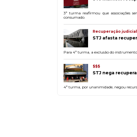
3ª turma reafirmou que associações sem
consumado.
Recuperação judicial
STJ afasta recuper
Para 4ª turma, a exclusão do instrumento 
$$$
STJ nega recuperaç
4ª turma, por unanimidade, negou recurso