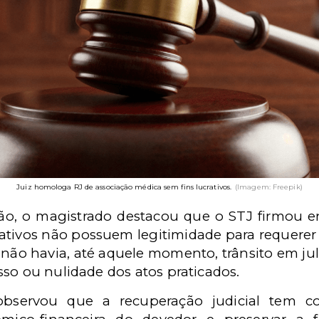
Juiz homologa RJ de associação médica sem fins lucrativos.
(Imagem: Freepik)
o, o magistrado destacou que o STJ firmou 
rativos não possuem legitimidade para requerer 
e não havia, até aquele momento, trânsito em 
so ou nulidade dos atos praticados.
bservou que a recuperação judicial tem com