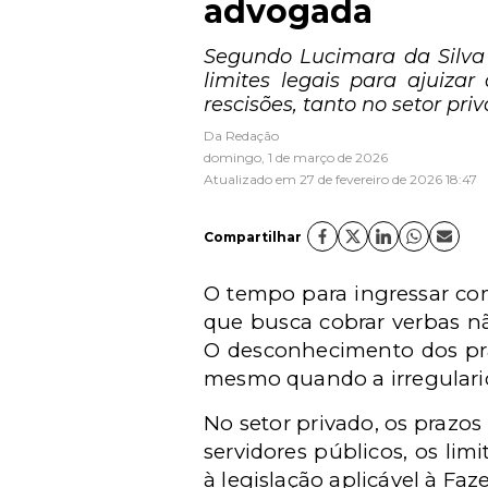
advogada
Segundo Lucimara da Silva 
limites legais para ajuiza
rescisões, tanto no setor pri
Da Redação
domingo, 1 de março de 2026
Atualizado em 27 de fevereiro de 2026 18:47
Compartilhar
O tempo para ingressar com
que busca cobrar verbas não
O desconhecimento dos praz
mesmo quando a irregular
No setor privado, os prazos
servidores públicos, os lim
à legislação aplicável à Faz