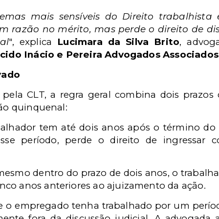
mas mais sensíveis do Direito trabalhista e
m razão no mérito, mas perde o direito de dis
al
", explica
Lucimara da Silva Brito
, advoga
cido Inácio e Pereira Advogados Associados
vado
 pela CLT, a regra geral combina dois prazos
ção quinquenal:
abalhador tem até dois anos após o término do 
esse período, perde o direito de ingressar
mesmo dentro do prazo de dois anos, o trabalha
inco anos anteriores ao ajuizamento da ação.
que o empregado tenha trabalhado por um períod
ente fora da discussão judicial. A advogada a