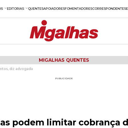
OS
EDITORIAS
QUENTES
APOIADORES
FOMENTADORES
CORRESPONDENTES
MIGALHAS QUENTES
eitos, diz advogada
PUBLICIDADE
tas podem limitar cobrança de