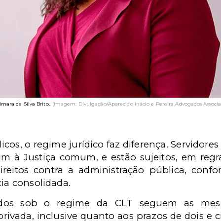
imara da Silva Brito.
(Imagem: Divulgação/Aparecido Inácio e Pereira Advogados Associa
icos, o regime jurídico faz diferença. Servidores
im à Justiça comum, e estão sujeitos, em regra
ireitos contra a administração pública, conf
cia consolidada.
tados sob o regime da CLT seguem as mesm
 privada, inclusive quanto aos prazos de dois e c