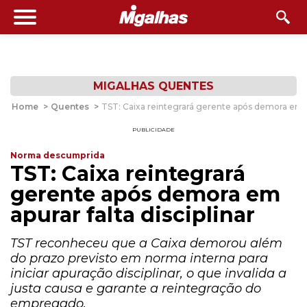
MIGALHAS QUENTES
Home
>
Quentes
>
TST: Caixa reintegrará gerente após demora em apu
PUBLICIDADE
Norma descumprida
TST: Caixa reintegrará
gerente após demora em
apurar falta disciplinar
TST reconheceu que a Caixa demorou além
do prazo previsto em norma interna para
iniciar apuração disciplinar, o que invalida a
justa causa e garante a reintegração do
empregado.