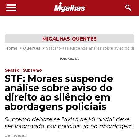
MIGALHAS QUENTES
Home
>
Quentes
>
STF: Moraes suspende análise sobre aviso do direi
PUBLICIDADE
Sessão | Supremo
STF: Moraes suspende
análise sobre aviso do
direito ao silêncio em
abordagens policiais
Supremo debate se "aviso de Miranda" deve
ser informado, por policiais, já na abordagem.
Da Redação