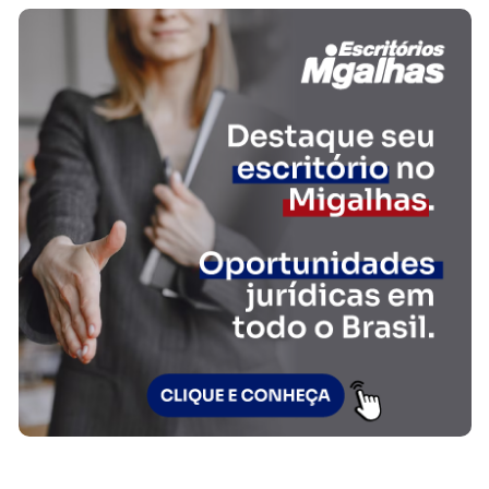
FAÇA PARTE!
CADASTRE-SE
ADRIANA MARTINS SOCIEDADE INDIVIDUAL DE
ADVOCACIA
adrianamartins.my.canva.site
Nosso escritório é formado por uma equipe de advogados
especializados, nas áreas mais demandas do direito, como direito
civil, trabalhista, previdenciário e família. Assim, produzimos
serviços advocatícios e de consultoria jurídica de qualidade, com
muito conhecimento técnico e jurídico. A...
SAIBA MAIS SOBRE O ESCRITÓRIO