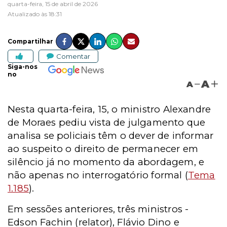
quarta-feira, 15 de abril de 2026
Atualizado às 18:31
Compartilhar
Comentar
Siga-nos
no
A
A
Nesta quarta-feira, 15, o ministro Alexandre
de Moraes pediu vista de julgamento que
analisa
se policiais têm o dever de informar
ao suspeito o direito de permanecer em
silêncio já no momento da abordagem, e
não apenas no interrogatório formal (
Tema
1.185
).
Em sessões anteriores, três ministros -
Edson Fachin (relator), Flávio Dino e