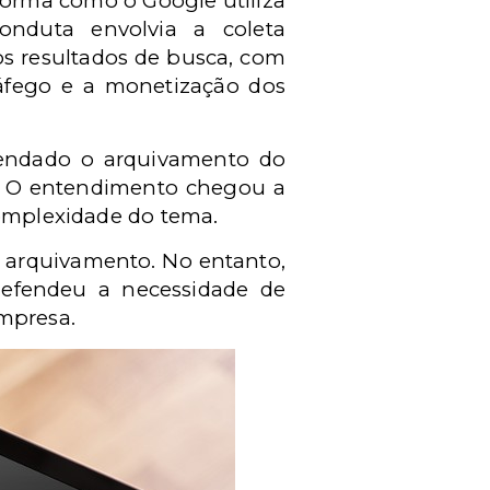
forma como o Google utiliza
onduta envolvia a coleta
os resultados de busca, com
ráfego e a monetização dos
omendado o arquivamento do
a. O entendimento chegou a
complexidade do tema.
o arquivamento. No entanto,
efendeu a necessidade de
empresa.