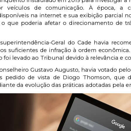
nquérito instaurado em 2019 para investigar a 
r veículos de comunicação. À época, a c
isponíveis na internet e sua exibição parcial n
s, o que poderia afetar o direcionamento de t
 a superintendência-Geral do Cade havia rec
cios suficientes de infração à ordem econômic
 foi levado ao Tribunal devido à relevância e 
o conselheiro Gustavo Augusto, havia votado pel
 pedido de vista de Diogo Thomson, que d
diante da evolução das práticas adotadas pela 