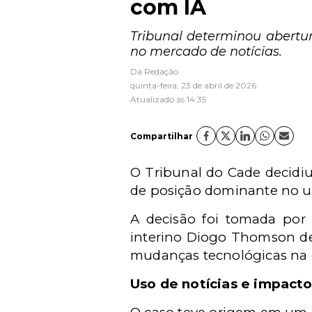
com IA
Tribunal determinou abertu
no mercado de notícias.
Da Redação
quinta-feira, 23 de abril de 2026
Atualizado às 14:35
Compartilhar
O Tribunal do Cade decidiu
de posição dominante no uso
A decisão foi tomada por 
interino Diogo Thomson de
mudanças tecnológicas na 
Uso de notícias e impact