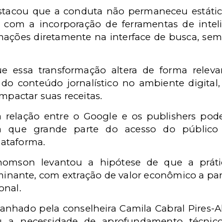
tacou que a conduta não permaneceu estática
 com a incorporação de ferramentas de inteligê
rmações diretamente na interface de busca, se
e essa transformação altera de forma releva
 do conteúdo jornalístico no ambiente digital
impactar suas receitas.
relação entre o Google e os publishers pode 
 já que grande parte do acesso do público
ataforma.
Thomson levantou a hipótese de que a prát
minante, com extração de valor econômico a part
onal.
hado pela conselheira Camila Cabral Pires-Al
ou a necessidade de aprofundamento técnico