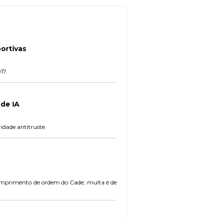
ortivas
17.
de IA
idade antitruste.
cumprimento de ordem do Cade; multa é de