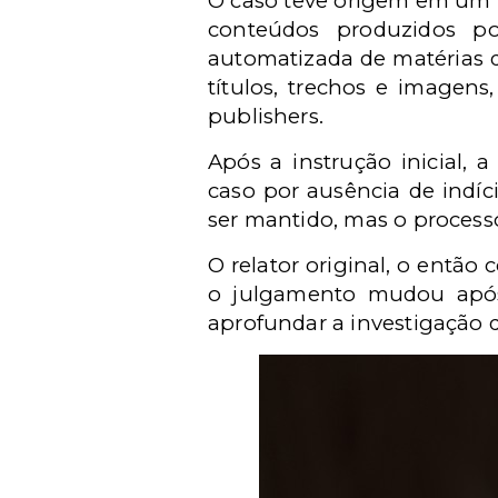
O caso teve origem em um i
conteúdos produzidos po
automatizada de matérias d
títulos, trechos e imagen
publishers.
Após a instrução inicial,
caso por ausência de indí
ser mantido, mas o processo
O relator original, o entã
o julgamento mudou após
aprofundar a investigação 