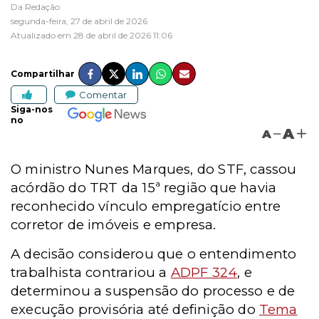
Da Redação
segunda-feira, 27 de abril de 2026
Atualizado em 28 de abril de 2026 11:06
Compartilhar
Comentar
Siga-nos
no
A
A
O ministro Nunes Marques, do STF, cassou
acórdão do TRT da 15ª região que havia
reconhecido vínculo empregatício entre
corretor de imóveis e empresa.
A decisão considerou que o entendimento
trabalhista contrariou a
ADPF 324
, e
determinou a suspensão do processo e de
execução provisória até definição do
Tema