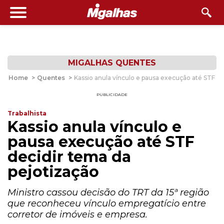
MIGALHAS QUENTES
Home
>
Quentes
>
Kassio anula vínculo e pausa execução até STF de
PUBLICIDADE
Trabalhista
Kassio anula vínculo e
pausa execução até STF
decidir tema da
pejotização
Ministro cassou decisão do TRT da 15ª região
que reconheceu vínculo empregatício entre
corretor de imóveis e empresa.