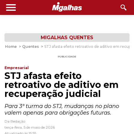
MIGALHAS QUENTES
Home
>
Quentes
>
STJ afasta efeito retroativo de aditivo em recuper
PUBLICIDADE
Empresarial
STJ afasta efeito
retroativo de aditivo em
recuperação judicial
Para 3ª turma do STJ, mudanças no plano
valem apenas para obrigações futuras.
Da Redação
terça-feira, 5 de maio de 2026
Atualizado às 15:55