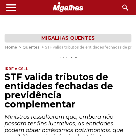
MIGALHAS QUENTES
Home
>
Quentes
>
STF valida tributos de entidades fechadas de pr
PUBLICIDADE
IRRF e CSLL
STF valida tributos de
entidades fechadas de
previdência
complementar
Ministros ressaltaram que, embora não
possam ter fins lucrativos, as entidades
podem obter acréscimos patrimoniais, que