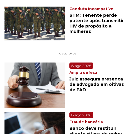
Conduta incompatível
STM: Tenente perde
patente após transmitir
HIV de propósito a
mulheres
PUBLICIDADE
8.ago.2026
Ampla defesa
Juiz assegura presença
de advogado em oitivas
de PAD
8.ago.2026
Fraude bancária
Banco deve restituir
cliente vítima de golpe