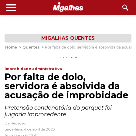
MIGALHAS QUENTES
Home
>
Quentes
>
Por falta de dolo, servidora é absolvida da acusa
PUBLICIDADE
Improbidade administrativa
Por falta de dolo,
servidora é absolvida da
acusação de improbidade
Pretensão condenatória do parquet foi
julgada improcedente.
Da Redação
terça-feira, 4 de abril de 2023
Atualizado às 10:41