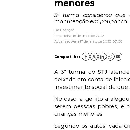
menores
3ª turma considerou que a
manutenção em poupança.
Da Redação
terça-feira, 16 de maio de 2023
Atualizado em 17 de maio de 2023 07:08
Compartilhar
A 3ª turma do STJ atende
deixado em conta de faleci
investimento social do qu
No caso, a genitora alegou
serem pessoas pobres, e n
crianças menores.
Segundo os autos, cada cr