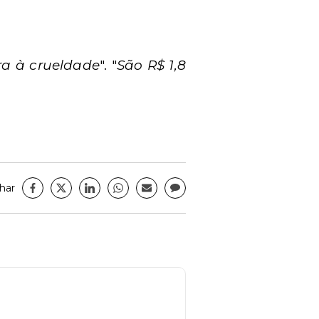
ra à crueldade
". "
São R$ 1,8
har