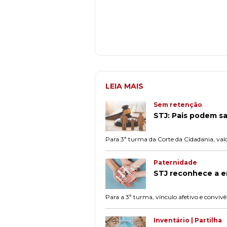
LEIA MAIS
Sem retenção
STJ: Pais podem sa
Para 3ª turma da Corte da Cidadania, valo
Paternidade
STJ reconhece a e
Para a 3ª turma, vínculo afetivo e conviv
Inventário | Partilha