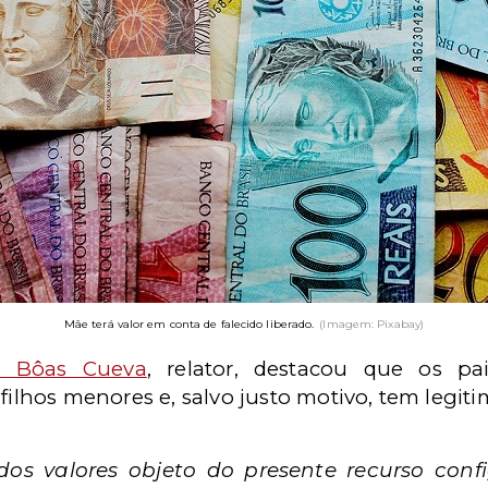
Mãe terá valor em conta de falecido liberado.
(Imagem: Pixabay)
as Bôas Cueva
, relator, destacou que os pa
filhos menores e, salvo justo motivo, tem legiti
dos valores objeto do presente recurso conf