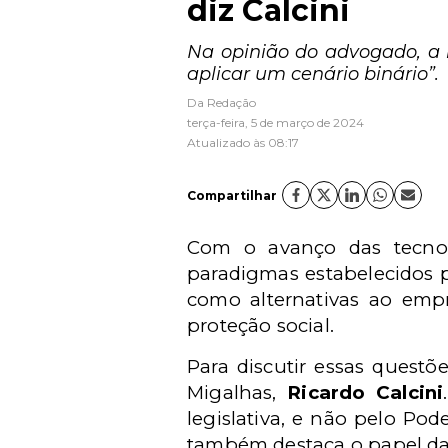
diz Calcini
Na opinião do advogado, a r
aplicar um cenário binário”.
Da Redação
terça-feira, 5 de março de 2024
Atualizado às 08:17
Compartilhar
Com o avanço das tecnolo
paradigmas estabelecidos p
como alternativas ao empr
proteção social.
Para discutir essas questõ
Migalhas,
Ricardo Calcini
legislativa, e não pelo Pod
também destaca o papel da 