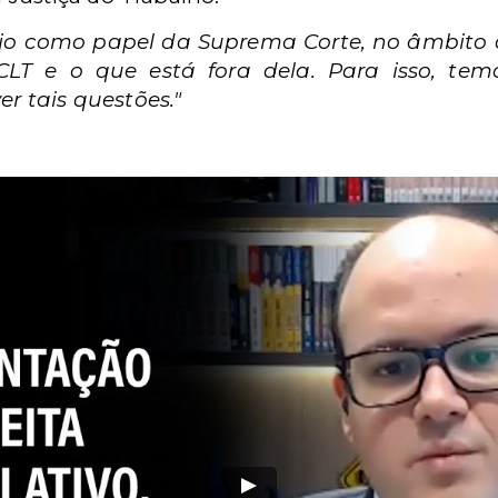
jo como papel da Suprema Corte, no âmbito d
T e o que está fora dela. Para isso, temo
r tais questões."