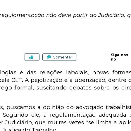
egulamentação não deve partir do Judiciário, q
Siga-nos
Comentar
no
gias e das relações laborais, novas forma
ela CLT. A pejotização e a uberização, dentre
ego formal, suscitando debates sobre os dire
es, buscamos a opinião do advogado trabalhist
. Segundo ele, a regulamentação adequada de
er Judiciário, que muitas vezes “se limita a apli
Justiça do Trabalho: