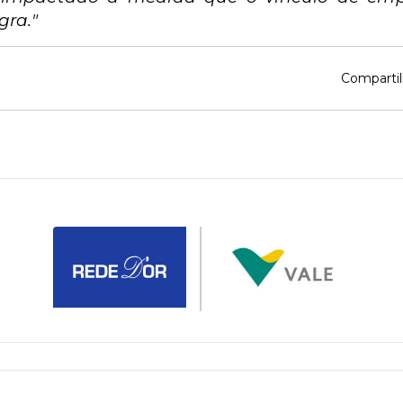
ra."
Compartil