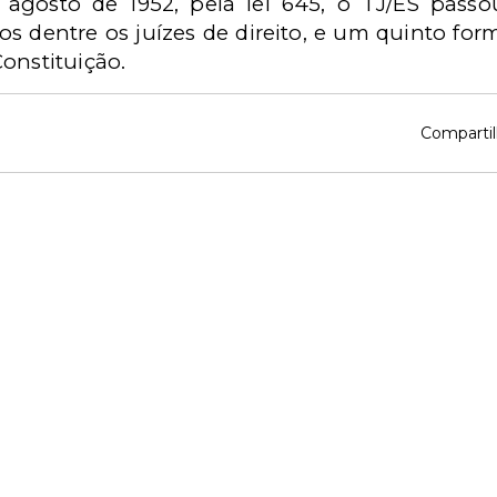
agosto de 1952, pela lei 645, o TJ/ES passo
s dentre os juízes de direito, e um quinto f
onstituição.
Compartil