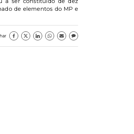
u a ser constituído de dez
ormado de elementos do MP e
har