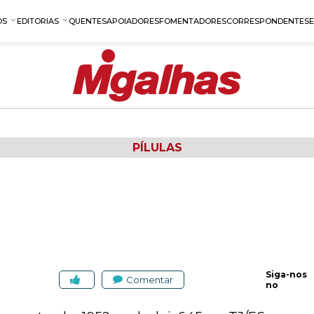
OS
EDITORIAS
QUENTES
APOIADORES
FOMENTADORES
CORRESPONDENTES
PÍLULAS
Siga-nos
Comentar
no