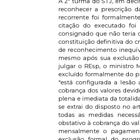
A 2ª turma do STJ, em deci
reconhecer a prescrição d
recorrente foi formalmen
citação do executado foi 
consignado que não teria oc
constituição definitiva do 
de reconhecimento inequív
mesmo após sua exclusão d
julgar o REsp, o ministro
excluído formalmente do pr
"está configurada a lesão
cobrança dos valores devido
plena e imediata da totali
se extrai do disposto no ar
todas as medidas necessá
obstativo à cobrança do va
mensalmente o pagament
exclusão formal do prog