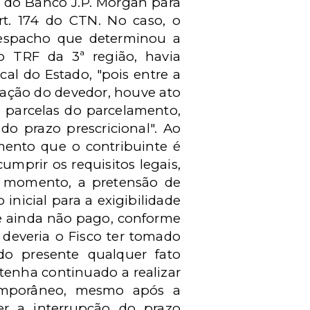
o do Banco J.P. Morgan para
rt. 174 do CTN. No caso, o
despacho que determinou a
do TRF da 3ª região, havia
cal do Estado, "pois entre a
itação do devedor, houve ato
 parcelas do parcelamento,
o prazo prescricional". Ao
mento que o contribuinte é
mprir os requisitos legais,
se momento, a pretensão de
inicial para a exigibilidade
 e ainda não pago, conforme
l deveria o Fisco ter tomado
do presente qualquer fato
tenha continuado a realizar
emporâneo, mesmo após a
r a interrupção do prazo