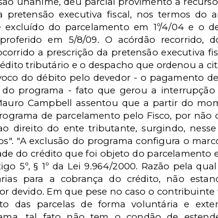
são unânime, deu parcial provimento a recurs
a pretensão executiva fiscal, nos termos do a
te excluído do parcelamento em 1º/4/04 e o 
proferido em 5/8/09. O acórdão recorrido, 
orrido a prescrição da pretensão executiva fis
crédito tributário e o despacho que ordenou a c
oco do débito pelo devedor - o pagamento de
o programa - fato que gerou a interrupção d
 Mauro Campbell assentou que a partir do mo
ograma de parcelamento pelo Fisco, por não cu
 ao direito do ente tributante, surgindo, nes
s". "A exclusão do programa configura o marco 
dade do crédito que foi objeto do parcelamento
tigo 5º, § 1º da Lei 9.964/2000. Razão pela qua
rias para a cobrança do crédito, não estan
lor devido. Em que pese no caso o contribuinte 
o das parcelas de forma voluntária e ext
rama, tal fato não tem o condão de estende