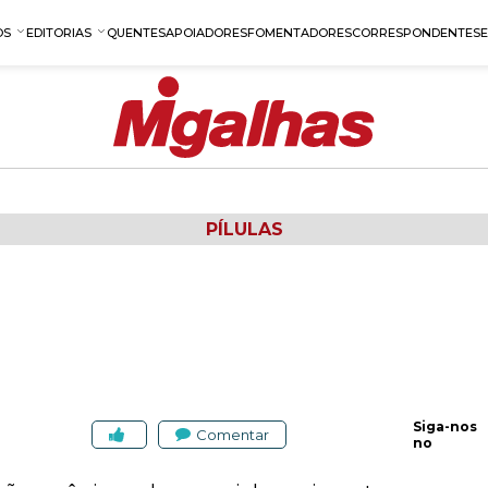
OS
EDITORIAS
QUENTES
APOIADORES
FOMENTADORES
CORRESPONDENTES
PÍLULAS
Siga-nos
Comentar
no