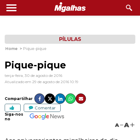
PÍLULAS
Home
>
Pique-pique
Pique-pique
terça-feira, 30 de agosto de 2016
Atualizado em 29 de agosto de 2016 10:19
Compartilhar
Comentar
Siga-nos
no
A
A