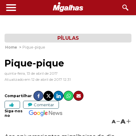
PÍLULAS
Home
>
Pique-pique
Pique-pique
quinta-feira, 13 de abril de 2017
Atualizado em 12 de abril de 2017 12:31
Compartilhar
Comentar
Siga-nos
no
A
A