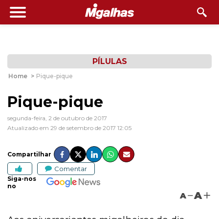
PÍLULAS
Home
>
Pique-pique
Pique-pique
segunda-feira, 2 de outubro de 2017
Atualizado em 29 de setembro de 2017 12:05
Compartilhar
Comentar
Siga-nos
no
A
A