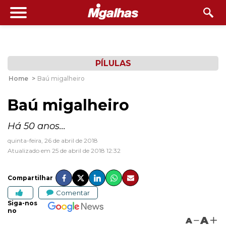
PÍLULAS
Home
>
Baú migalheiro
Baú migalheiro
Há 50 anos...
quinta-feira, 26 de abril de 2018
Atualizado em 25 de abril de 2018 12:32
Compartilhar
Comentar
Siga-nos
no
A
A