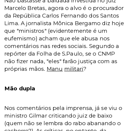
Não bastasse a baldada investida no juiz
Marcelo Bretas, agora o alvo é o procurador
da República Carlos Fernando dos Santos
Lima. A jornalista Mônica Bergamo diz hoje
que "ministros" (evidentemente é um
eufemismo) acham que ele abusa nos
comentários nas redes sociais. Segundo a
repórter da Folha de S.Paulo, se o CNMP
não fizer nada, "eles" farão justiça com as
próprias mãos.
Manu
militari
?
Mão dupla
Nos comentários pela imprensa, já se viu o
ministro Gilmar criticando juiz de baixo
(quem não se lembra do rabo abanando o
cachorro?). As críticas, no entanto, da