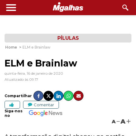
PÍLULAS
Home
>
ELM e Brainlaw
ELM e Brainlaw
quinta-feira, 16 de janeiro de 2020
Atualizado às 09:17
Compartilhar
Comentar
Siga-nos
no
A
A