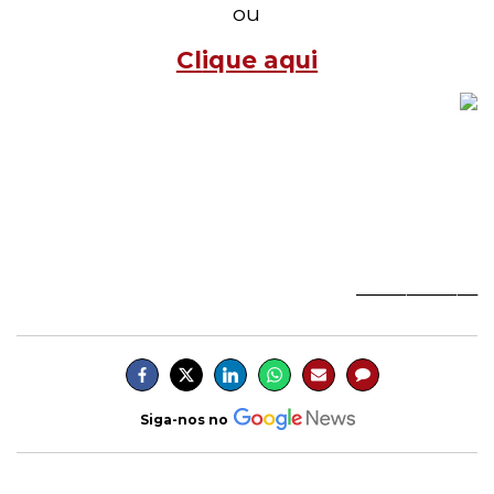
ou
Cl
ique aqui
____________
Siga-nos no