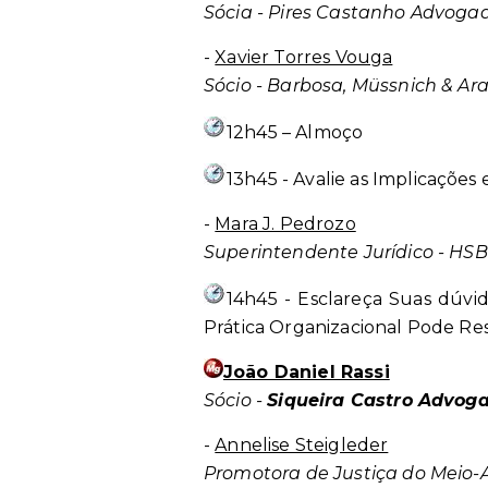
Sócia - Pires Castanho Advoga
-
Xavier Torres Vouga
Sócio - Barbosa, Müssnich & A
12h45 – Almoço
13h45 - Avalie as Implicações
-
Mara J. Pedrozo
Superintendente Jurídico - HSB
14h45 - Esclareça Suas dúvi
Prática Organizacional Pode Re
João Daniel Rassi
Sócio -
Siqueira Castro Advog
-
Annelise Steigleder
Promotora de Justiça do Meio-A