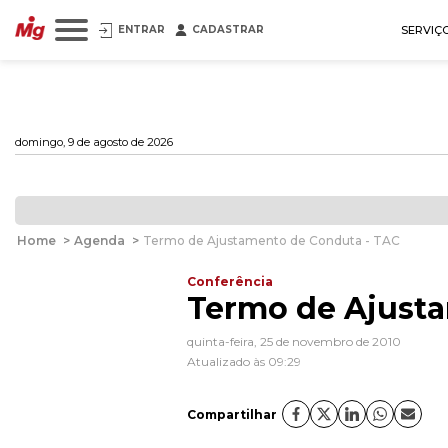
ENTRAR
CADASTRAR
SERVIÇ
domingo, 9 de agosto de 2026
Home
>
Agenda
>
Termo de Ajustamento de Conduta - TAC
Conferência
Termo de Ajust
quinta-feira, 25 de novembro de 2010
Atualizado às 09:29
Compartilhar