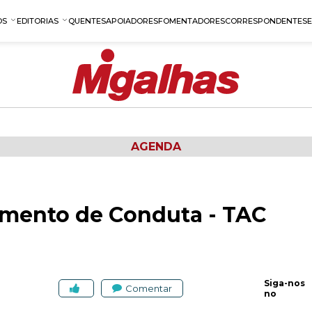
OS
EDITORIAS
QUENTES
APOIADORES
FOMENTADORES
CORRESPONDENTES
AGENDA
amento de Conduta - TAC
Siga-nos
Comentar
no