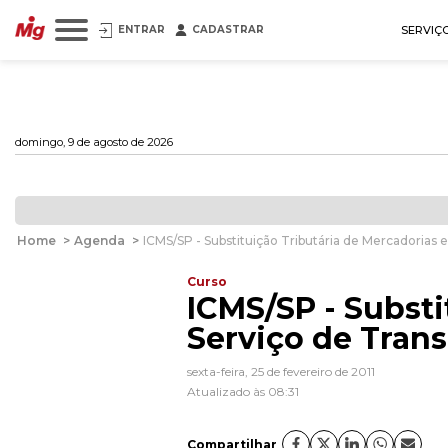
ENTRAR
CADASTRAR
SERVIÇ
domingo, 9 de agosto de 2026
Home
>
Agenda
>
ICMS/SP - Substituição Tributária de Mercadorias 
Curso
ICMS/SP - Substi
Serviço de Tran
sexta-feira, 25 de fevereiro de 2011
Atualizado às 08:31
Compartilhar