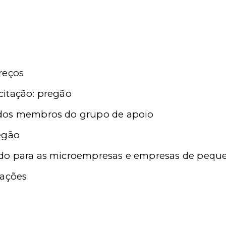
reços
citação: pregão
 dos membros do grupo de apoio
regão
do para as microempresas e empresas de peque
tações