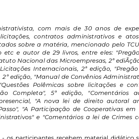
nistrativista, com mais de 30 anos de expe
licitações, contratos administrativos e at
tados sobre a matéria, mencionado pelo TCU
tc e autor de 29 livros, entre eles: "Pregão 
tatuto Nacional das Microempresas, 2ª ediÃção
Licitações Internacionais, 2ª edição, "Pregã
, 2ª edição, "Manual de Convênios Administrati
Questões Polêmicas sobre licitações e contr
ação Completa", 5ª edição, "Comentários 
esencial, "A nova lei de direito autoral an
asso", "A Participação de Cooperativas em L
istrativos" e "Comentários a lei de Crimes 
o - os participantes recebem material didático