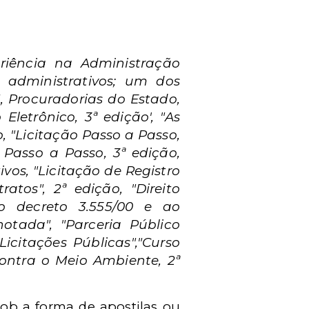
riência na Administração
os administrativos; um dos
, Procuradorias do Estado,
Eletrônico, 3ª edição', "As
, "Licitação Passo a Passo,
o Passo a Passo, 3ª edição,
vos, "Licitação de Registro
atos", 2ª edição, "Direito
ao decreto 3.555/00 e ao
otada", "Parceria Público
icitações Públicas","Curso
contra o Meio Ambiente, 2ª
 sob a forma de apostilas ou