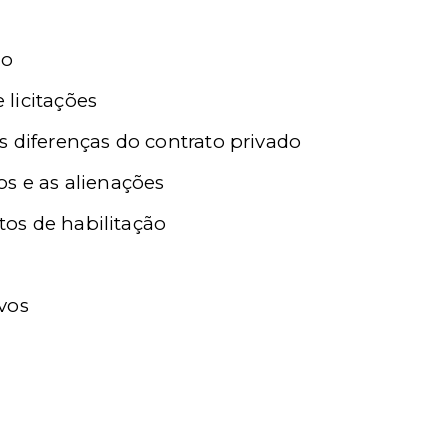
ão
licitações
s diferenças do contrato privado
os e as alienações
os de habilitação
vos