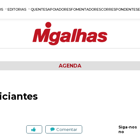
OS
EDITORIAS
QUENTES
APOIADORES
FOMENTADORES
CORRESPONDENTES
AGENDA
iciantes
Siga-nos
Comentar
no