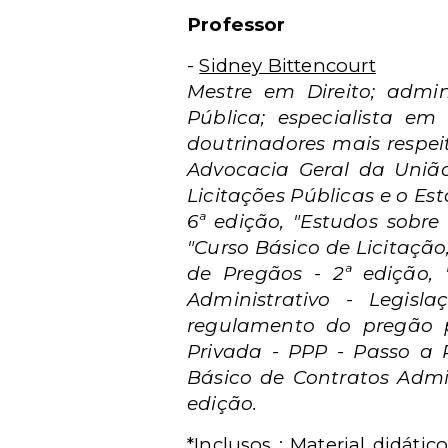
Professor
-
Sidney Bittencourt
Mestre em Direito; admi
Pública; especialista em 
doutrinadores mais respei
Advocacia Geral da União e
Licitações Públicas e o Es
6ª edição, "Estudos sobre 
"Curso Básico de Licitação
de Pregãos - 2ª edição, "
Administrativo - Legisl
regulamento do pregão pr
Privada - PPP - Passo a P
Básico de Contratos Admin
edição.
*
Inclusos
: Material didátic