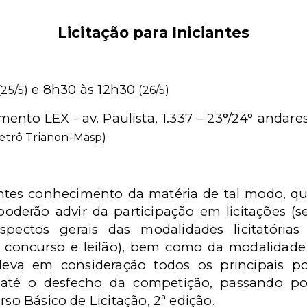
Licitação para Iniciantes
e 8h30 às 12h30
(25/5)
(26/5)
ento LEX - av. Paulista, 1.337 – 23°/24° andare
metrô Trianon-Masp)
ntes conhecimento da matéria de tal modo, qu
oderão advir da participação em licitações (
spectos gerais das modalidades licitatórias 
e, concurso e leilão), bem como da modalida
 leva em consideração todos os principais p
 até o desfecho da competição, passando p
rso Básico de Licitação, 2ª edição.