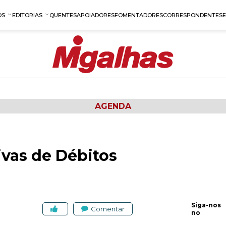
OS
EDITORIAS
QUENTES
APOIADORES
FOMENTADORES
CORRESPONDENTES
AGENDA
ivas de Débitos
Siga-nos
Comentar
no