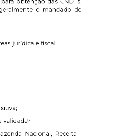
is para obtenção das CND`s,
l, geralmente o mandado de
s jurídica e fiscal.
itiva;
e validade?
Fazenda Nacional, Receita