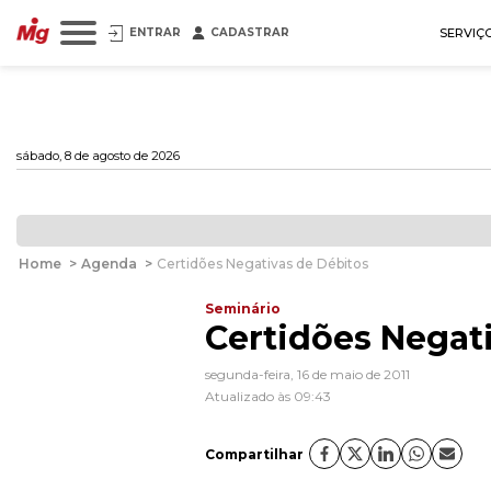
ENTRAR
CADASTRAR
SERVIÇ
sábado, 8 de agosto de 2026
Home
>
Agenda
>
Certidões Negativas de Débitos
Seminário
Certidões Negat
segunda-feira, 16 de maio de 2011
Atualizado às 09:43
Compartilhar