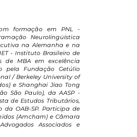
, com formação em PNL -
ramação Neurolingüística
xecutiva na Alemanha e na
T - Instituto Brasileiro de
los de MBA em excelência
io pela Fundação Getúlio
l / Berkeley University of
idos) e Shanghai Jiao Tong
ão São Paulo), da AASP -
ta de Estudos Tributários,
o da OAB-SP. Participa de
 Unidos (Amcham) e Câmara
 Advogados Associados e