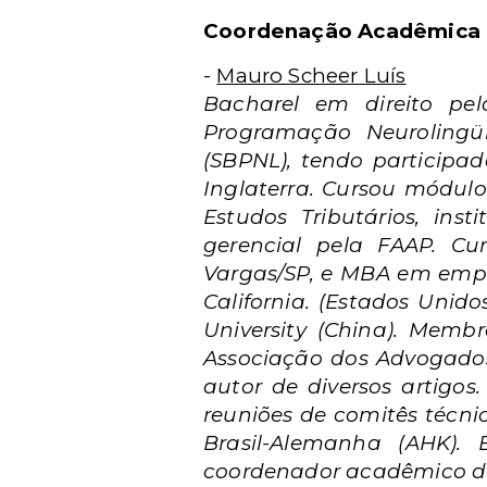
Coordenação Acadêmica
-
Mauro Scheer Luís
Bacharel em direito pe
Programação Neurolingüí
(SBPNL), tendo participa
Inglaterra. Cursou módulo 
Estudos Tributários, in
gerencial pela FAAP. Cu
Vargas/SP, e MBA em empre
California. (Estados Unid
University (China). Mem
Associação dos Advogados 
autor de diversos artigo
reuniões de comitês técn
Brasil-Alemanha (AHK).
coordenador acadêmico de 