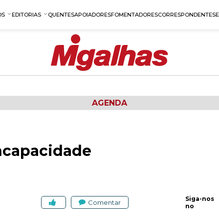
OS
EDITORIAS
QUENTES
APOIADORES
FOMENTADORES
CORRESPONDENTES
AGENDA
Incapacidade
Siga-nos
Comentar
no