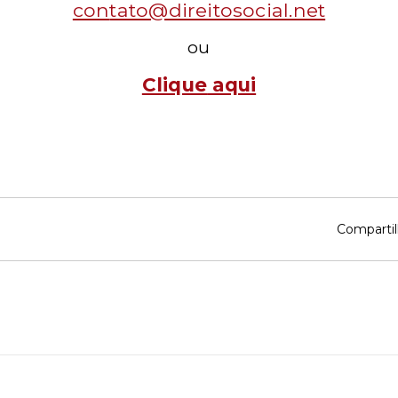
con
tato@direitosocial.net
ou
Clique
aqui
Compartil