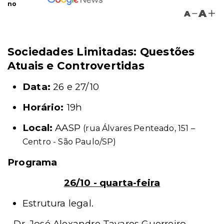
no
A
A
Sociedades Limitadas: Questões
Atuais e Controvertidas
Data:
26 e 27/10
Horário:
19h
Local:
AASP
(rua Álvares Penteado, 151 –
Centro - São Paulo/SP)
Programa
26/10 - quarta-feira
Estrutura legal.
-
Dr. José Alexandre Tavares Guerreiro