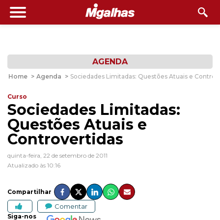
AGENDA
Home
>
Agenda
>
Sociedades Limitadas: Questões Atuais e Controv
Curso
Sociedades Limitadas:
Questões Atuais e
Controvertidas
quinta-feira, 22 de setembro de 2011
Atualizado às 10:16
Compartilhar
Comentar
Siga-nos