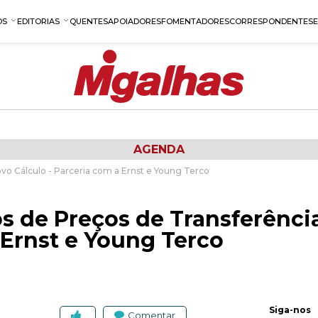
OS
EDITORIAS
QUENTES
APOIADORES
FOMENTADORES
CORRESPONDENTES
AGENDA
ovo Cálculo - Parceria com a Ernst e Young Terco
s de Preços de Transferênci
 Ernst e Young Terco
Siga-nos
Comentar