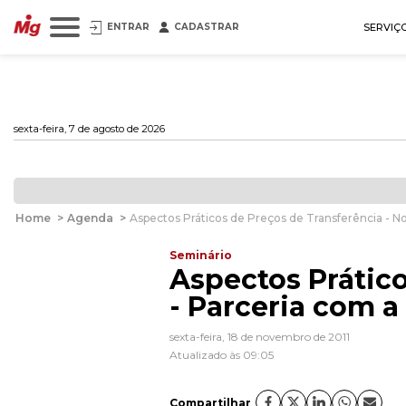
ENTRAR
CADASTRAR
SERVIÇ
sexta-feira, 7 de agosto de 2026
Home
>
Agenda
>
Aspectos Práticos de Preços de Transferência - N
Seminário
Aspectos Prático
- Parceria com a
sexta-feira, 18 de novembro de 2011
Atualizado às 09:05
Compartilhar