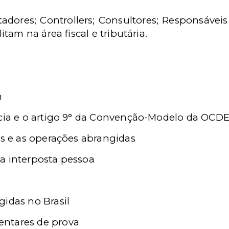
dores; Controllers; Consultores; Responsáveis 
am na área fiscal e tributária.
h
ncia e o artigo 9° da Convenção-Modelo da OCD
os e as operações abrangidas
 da interposta pessoa
gidas no Brasil
ntares de prova